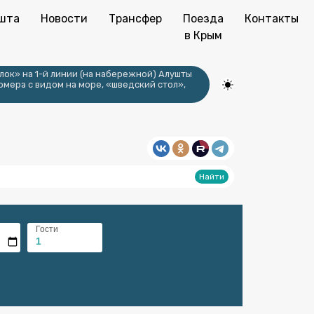
шта
Новости
Трансфер
Поезда
Контакты
в Крым
лок» на 1-й линии (на набережной) Алушты
омера с видом на море, «шведский стол»,
Гости