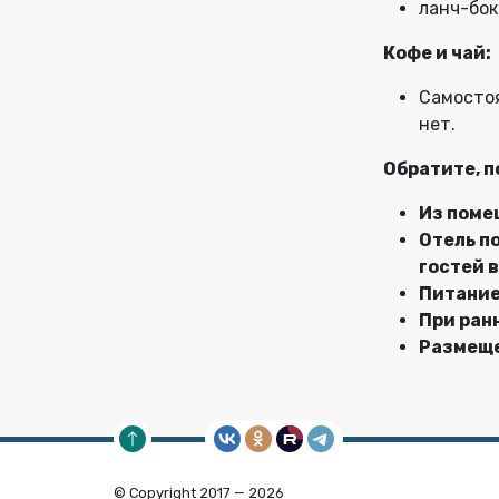
ланч-бокс
Кофе и чай:
Самостоя
нет.
Обратите, п
Из поме
Отель п
гостей 
Питание
При ран
Размеще
© Copyright 2017 — 2026