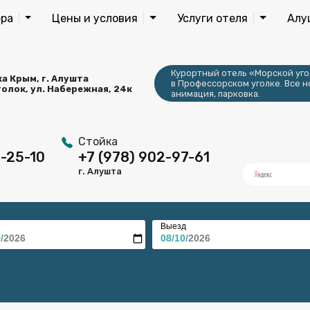
ра
Цены и условия
Услуги отеля
Алу
Курортный отель «Морской уго
а Крым, г. Алушта
в Профессорском уголке. Все н
олок, ул. Набережная, 24к
анимация, парковка.
Стойка
6-25-10
+7 (978) 902-97-61
г. Алушта
Выезд