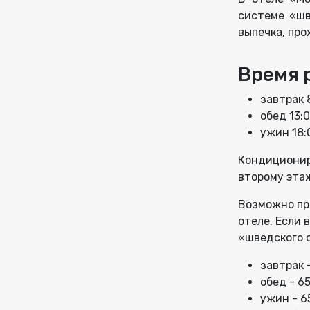
системе «шв
выпечка, пр
Время 
завтрак 
обед 13:
ужин 18:
Кондиционир
второму этаж
Возможно пр
отеле. Если 
«шведского с
завтрак -
обед - 65
ужин - 6