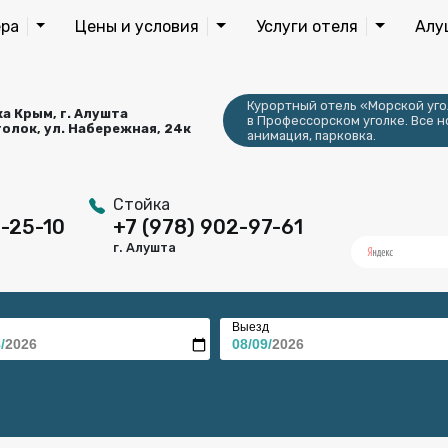
ра
Цены и условия
Услуги отеля
Алу
Курортный отель «Морской уго
а Крым, г. Алушта
в Профессорском уголке. Все н
олок, ул. Набережная, 24к
анимация, парковка.
Стойка
6-25-10
+7 (978) 902-97-61
г. Алушта
Выезд