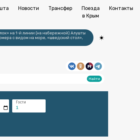
шта
Новости
Трансфер
Поезда
Контакты
в Крым
лок» на 1-й линии (на набережной) Алушты
омера с видом на море, «шведский стол»,
Гости