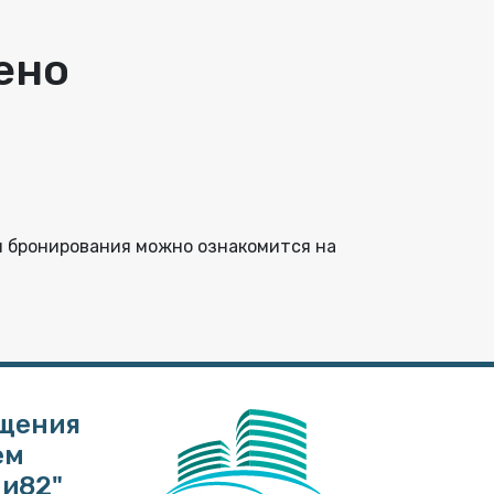
ено
и бронирования можно ознакомится на
щения
ем
ли82"